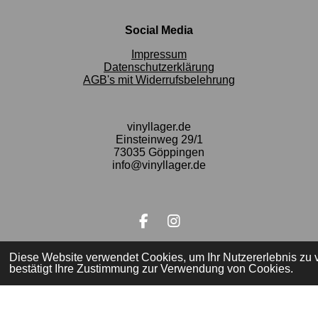
Social Media
Impressum
Datenschutzerklärung
AGB's mit Widerrufsbelehrung
vinyllager.de
Einsteinweg 29/1
73035 Göppingen
info@vinyllager.de
F
I
a
n
c
s
Diese Website verwendet Cookies, um Ihr Nutzererlebnis zu
Teilen
Teilen
Teilen
e
t
bestätigt Ihre Zustimmung zur Verwendung von Cookies.
© 2023 - 2026 vinyllager.de
b
a
o
g
o
r