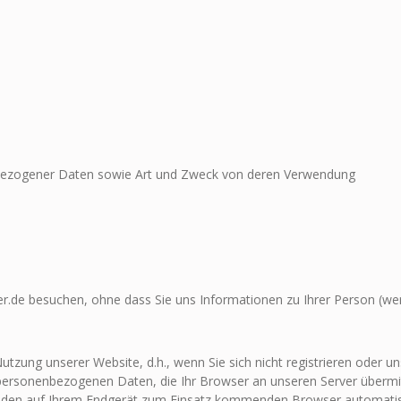
bezogener Daten sowie Art und Zweck von deren Verwendung
r.de besuchen, ohne dass Sie uns Informationen zu Ihrer Person (wer 
utzung unserer Website, d.h., wenn Sie sich nicht registrieren oder u
 personenbezogenen Daten, die Ihr Browser an unseren Server übermit
h den auf Ihrem Endgerät zum Einsatz kommenden Browser automatis