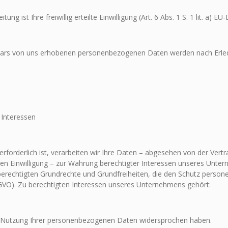
ng ist Ihre freiwillig erteilte Einwilligung (Art. 6 Abs. 1 S. 1 lit. a) E
lars von uns erhobenen personenbezogenen Daten werden nach Erledi
 Interessen
rforderlich ist, verarbeiten wir Ihre Daten – abgesehen von der Ver
lten Einwilligung – zur Wahrung berechtigter Interessen unseres Unter
e berechtigten Grundrechte und Grundfreiheiten, die den Schutz perso
-DSGVO). Zu berechtigten Interessen unseres Unternehmens gehört:
er Nutzung Ihrer personenbezogenen Daten widersprochen haben.